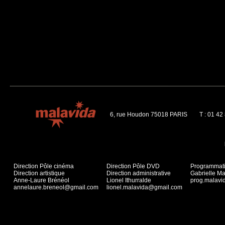
6, rue Houdon 75018 PARIS
T : 01 42
Direction Pôle cinéma
Direction Pôle DVD
Programmat
Direction artistique
Direction administrative
Gabrielle Ma
Anne-Laure Brénéol
Lionel Ithurralde
prog.malav
annelaure.breneol@gmail.com
lionel.malavida@gmail.com