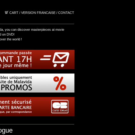
CART
/
VERSION FRANCAISE
/
CONTACT
da, you can discover masterpieces at movie
nd on DVD!
over the world !
ogue