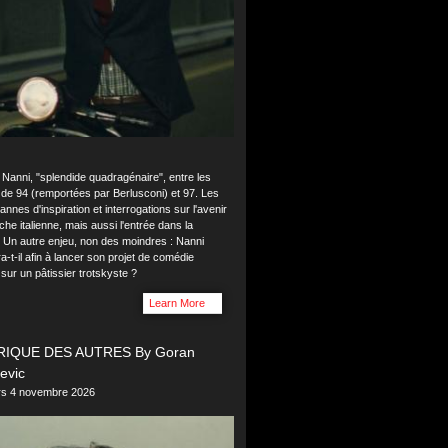
 Nanni, "splendide quadragénaire", entre les
 de 94 (remportées par Berlusconi) et 97. Les
annes d'inspiration et interrogations sur l'avenir
che italienne, mais aussi l'entrée dans la
. Un autre enjeu, non des moindres : Nanni
a-t-il afin à lancer son projet de comédie
sur un pâtissier trotskyste ?
Learn More
RIQUE DES AUTRES By Goran
evic
ers 4 novembre 2026