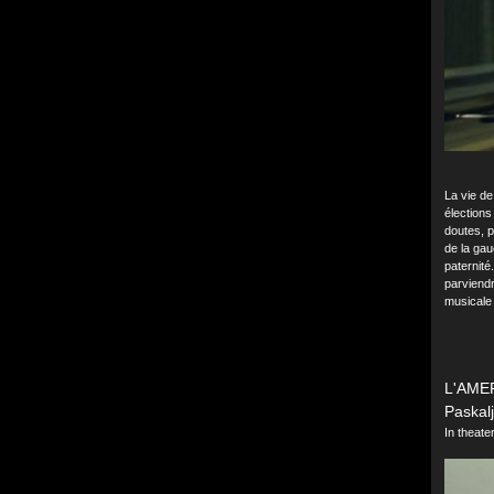
La vie de
élections
doutes, p
de la gau
paternité
parviendr
musicale 
L'AME
Paskalj
In theat