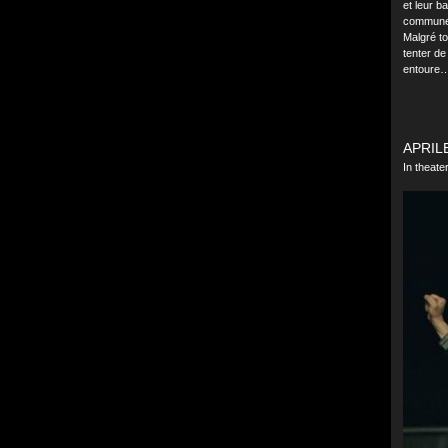
et leur b
commune, 
Malgré to
tenter de
entoure
APRILE
In theat