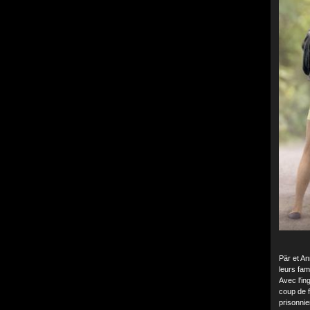
Pär et An
leurs fam
Avec l'in
coup de f
prisonnie