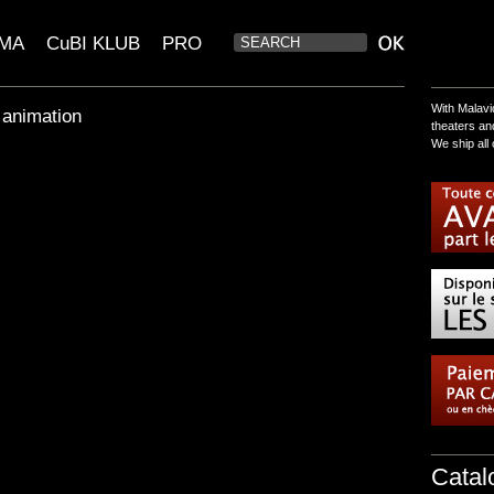
EMA
CuBI KLUB
PRO
With Malavi
 animation
theaters a
We ship all 
Catal