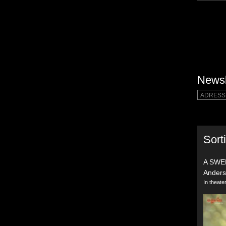
Newsl
Sort
A SWE
Ander
In theat