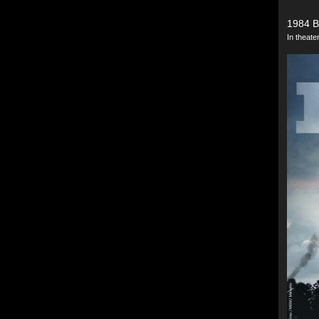
1984 B
In theat