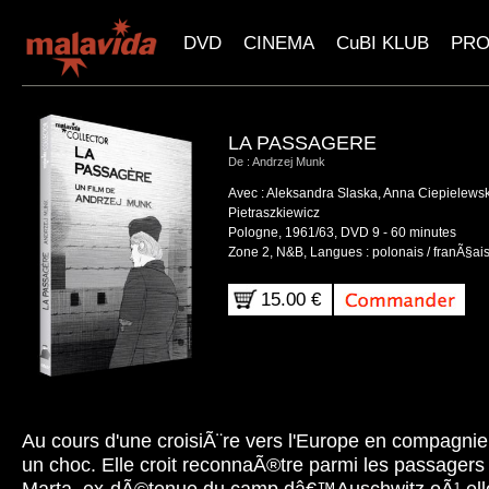
DVD
CINEMA
CuBI KLUB
PR
LA PASSAGERE
De : Andrzej Munk
Avec : Aleksandra Slaska, Anna Ciepielews
Pietraszkiewicz
Pologne, 1961/63, DVD 9 - 60 minutes
Zone 2, N&B, Langues : polonais / franÃ§ais 
15.00 €
Au cours d'une croisiÃ¨re vers l'Europe en compagnie 
un choc. Elle croit reconnaÃ®tre parmi les passager
Marta, ex-dÃ©tenue du camp dâ€™Auschwitz oÃ¹ elle 