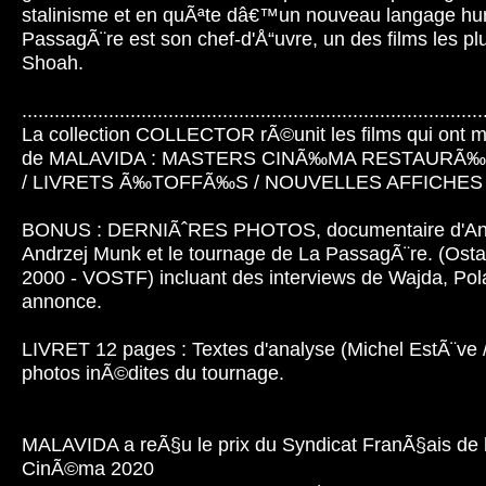
stalinisme et en quÃªte dâ€™un nouveau langage hu
PassagÃ¨re est son chef-d'Å“uvre, un des films les plu
Shoah.
.....................................................................................
La collection COLLECTOR rÃ©unit les films qui ont 
de MALAVIDA : MASTERS CINÃ‰MA RESTAURÃ‰
/ LIVRETS Ã‰TOFFÃ‰S / NOUVELLES AFFICHE
BONUS : DERNIÃˆRES PHOTOS, documentaire d'Andr
Andrzej Munk et le tournage de La PassagÃ¨re. (Ostat
2000 - VOSTF) incluant des interviews de Wajda, Pola
annonce.
LIVRET 12 pages : Textes d'analyse (Michel EstÃ¨ve 
photos inÃ©dites du tournage.
MALAVIDA a reÃ§u le prix du Syndicat FranÃ§ais de l
CinÃ©ma 2020