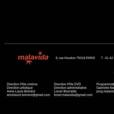
6, rue Houdon 75018 PARIS
T : 01 42
Direction Pôle cinéma
Direction Pôle DVD
Programmat
Direction artistique
Direction administrative
Gabrielle Ma
Anne-Laure Brénéol
Lionel Ithurralde
prog.malav
annelaure.breneol@gmail.com
lionel.malavida@gmail.com