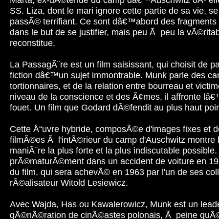
SS. Liza, dont le mari ignore cette partie de sa vie, s
passÃ© terrifiant. Ce sont dâ€™abord des fragments
dans le but de se justifier, mais peu Ã peu la vÃ©ritab
reconstitue.
La PassagÃ¨re est un film saisissant, qui choisit de par
fiction dâ€™un sujet immontrable. Munk parle des ca
tortionnaires, et de la relation entre bourreau et vict
niveau de la conscience et des Ã¢mes, il affronte lâ
fouet. Un film que Godard dÃ©fendit au plus haut poin
Cette Å“uvre hybride, composÃ©e d'images fixes et
filmÃ©es Ã l'intÃ©rieur du camp d'Auschwitz montre 
maniÃ¨re la plus forte et la plus indiscutable possibl
prÃ©maturÃ©ment dans un accident de voiture en 196
du film, qui sera achevÃ© en 1963 par l'un de ses coll
rÃ©alisateur Witold Lesiewicz.
Avec Wajda, Has ou Kawalerowicz, Munk est un leade
gÃ©nÃ©ration de cinÃ©astes polonais, Ã peine guÃ©