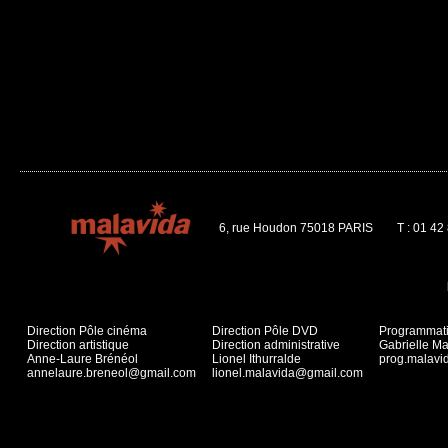
6, rue Houdon 75018 PARIS
T : 01 42
Direction Pôle cinéma
Direction Pôle DVD
Programmat
Direction artistique
Direction administrative
Gabrielle Ma
Anne-Laure Brénéol
Lionel Ithurralde
prog.malav
annelaure.breneol@gmail.com
lionel.malavida@gmail.com