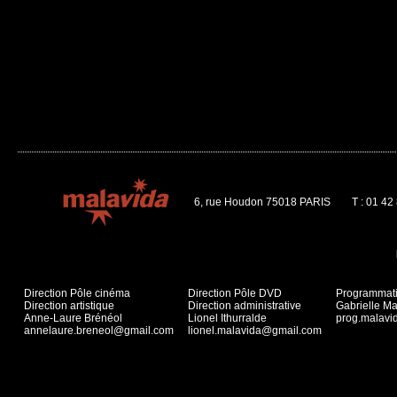
6, rue Houdon 75018 PARIS
T : 01 42
Direction Pôle cinéma
Direction Pôle DVD
Programmat
Direction artistique
Direction administrative
Gabrielle Ma
Anne-Laure Brénéol
Lionel Ithurralde
prog.malav
annelaure.breneol@gmail.com
lionel.malavida@gmail.com