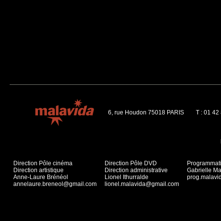
6, rue Houdon 75018 PARIS
T : 01 42
Direction Pôle cinéma
Direction Pôle DVD
Programmat
Direction artistique
Direction administrative
Gabrielle Ma
Anne-Laure Brénéol
Lionel Ithurralde
prog.malav
annelaure.breneol@gmail.com
lionel.malavida@gmail.com