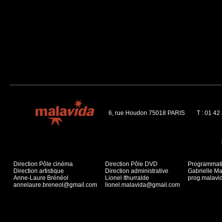
6, rue Houdon 75018 PARIS
T : 01 42
Direction Pôle cinéma
Direction Pôle DVD
Programmat
Direction artistique
Direction administrative
Gabrielle Ma
Anne-Laure Brénéol
Lionel Ithurralde
prog.malav
annelaure.breneol@gmail.com
lionel.malavida@gmail.com