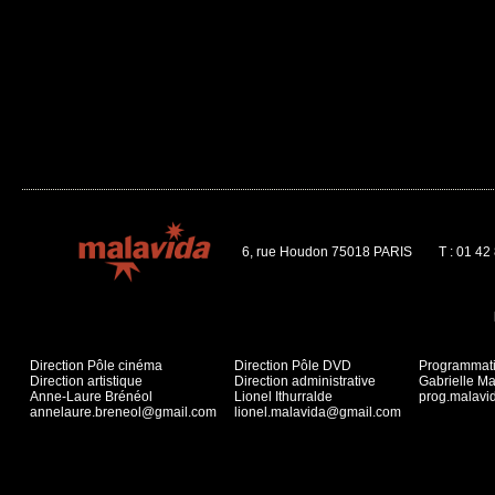
6, rue Houdon 75018 PARIS
T : 01 42
Direction Pôle cinéma
Direction Pôle DVD
Programmat
Direction artistique
Direction administrative
Gabrielle Ma
Anne-Laure Brénéol
Lionel Ithurralde
prog.malav
annelaure.breneol@gmail.com
lionel.malavida@gmail.com