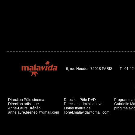
6, rue Houdon 75018 PARIS
T : 01 42
Direction Pôle cinéma
Direction Pôle DVD
Programmat
Direction artistique
Direction administrative
Gabrielle Ma
Anne-Laure Brénéol
Lionel Ithurralde
prog.malav
annelaure.breneol@gmail.com
lionel.malavida@gmail.com