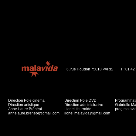
6, rue Houdon 75018 PARIS
T : 01 42
Direction Pôle cinéma
Direction Pôle DVD
Programmat
Direction artistique
Direction administrative
Gabrielle Ma
Anne-Laure Brénéol
Lionel Ithurralde
prog.malav
annelaure.breneol@gmail.com
lionel.malavida@gmail.com