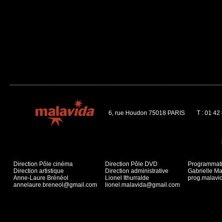
6, rue Houdon 75018 PARIS
T : 01 42
Direction Pôle cinéma
Direction Pôle DVD
Programmat
Direction artistique
Direction administrative
Gabrielle Ma
Anne-Laure Brénéol
Lionel Ithurralde
prog.malav
annelaure.breneol@gmail.com
lionel.malavida@gmail.com