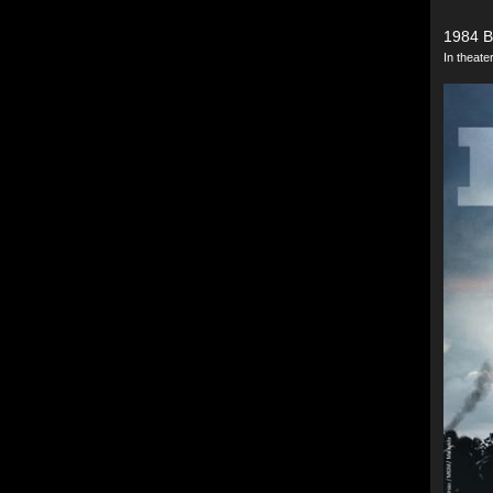
1984 B
In theat