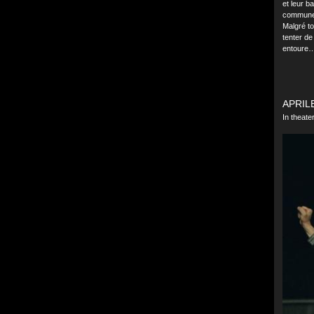
et leur b
commune, 
Malgré to
tenter de
entoure
APRILE
In theat