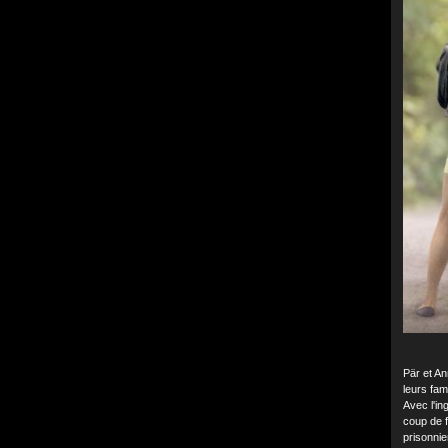
Pär et An
leurs fam
Avec l'in
coup de f
prisonnie