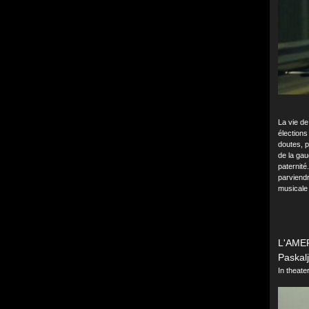
La vie de
élections
doutes, p
de la gau
paternité
parviendr
musicale 
L'AME
Paskalj
In theat