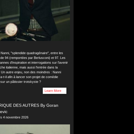
 Nanni, "splendide quadragénaire", entre les
 de 94 (remportées par Berlusconi) et 97. Les
annes d'inspiration et interrogations sur l'avenir
che italienne, mais aussi l'entrée dans la
. Un autre enjeu, non des moindres : Nanni
a-t-il afin à lancer son projet de comédie
sur un pâtissier trotskyste ?
Learn More
RIQUE DES AUTRES By Goran
evic
ers 4 novembre 2026