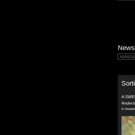
Newsl
Sort
A SWE
Ander
In theat