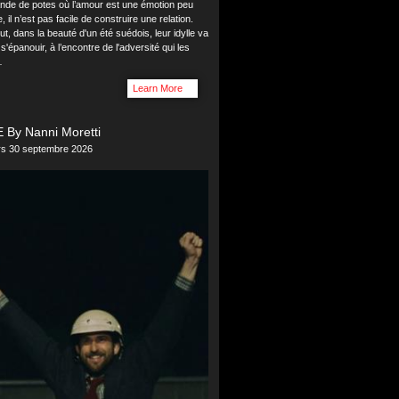
ande de potes où l’amour est une émotion peu
il n’est pas facile de construire une relation.
ut, dans la beauté d'un été suédois, leur idylle va
 s'épanouir, à l’encontre de l'adversité qui les
…
Learn More
 By Nanni Moretti
ers 30 septembre 2026