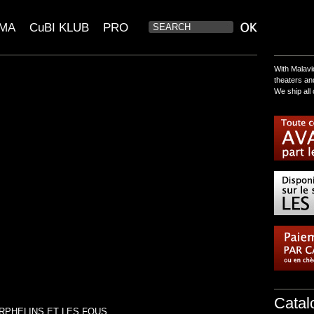
EMA
CuBI KLUB
PRO
With Malavi
theaters a
We ship all 
Catal
 ORPHELINS ET LES FOUS