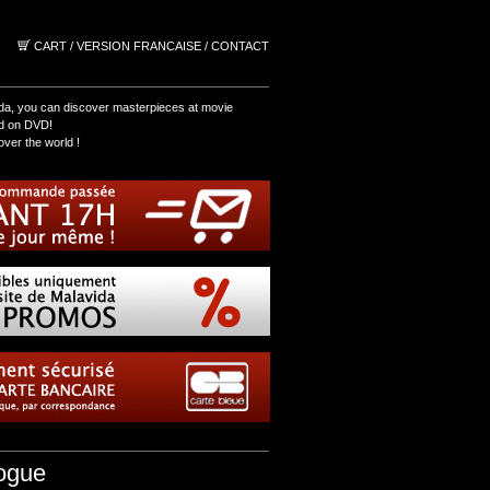
CART
/
VERSION FRANCAISE
/
CONTACT
da, you can discover masterpieces at movie
nd on DVD!
over the world !
ogue