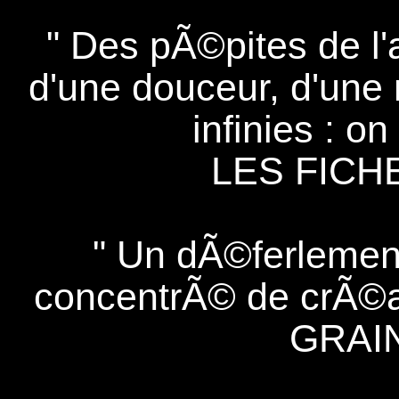
" Des pÃ©pites de l
d'une douceur, d'une 
infinies : o
LES FICH
" Un dÃ©ferlement
concentrÃ© de crÃ©a
GRAI