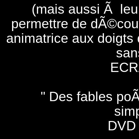
(mais aussi Ã leu
permettre de dÃ©couvr
animatrice aux doigts 
sans
ECR
" Des fables po
simp
DVD