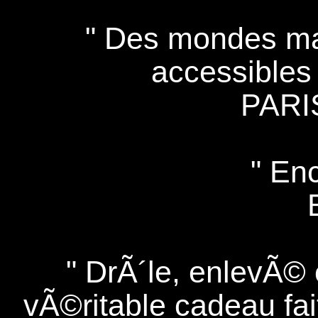
" Des mondes ma
accessibles 
PAR
" En
" DrÃ´le, enlevÃ© 
vÃ©ritable cadeau fai