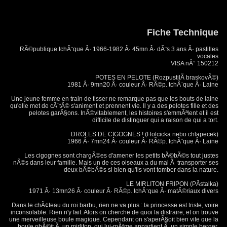
Fiche Technique
RÃ©publique tchÃ¨que Â· 1966-1982 Â· 45mn Â· dÃ¨s 3 ans Â· pastilles
vocales
VISA nÂ° 150212
POTES EN PELOTE (RozpustilÃ­ braskovÃ©)
1981 Â· 9mn20 Â· couleur Â· RÃ©p. tchÃ¨que Â· Laine
Une jeune femme en train de tisser ne remarque pas que les bouts de laine
qu'elle met de cÃ´tÃ© s'animent et prennent vie. Il y a des pelotes fille et des
pelotes garÃ§ons. InÃ©vitablement, les histoires s'emmÃªlent et il est
difficile de distinguer qui a raison de qui a tort.
DROLES DE CIGOGNES ! (Holcicka nebo chlapecek)
1966 Â· 7mn24 Â· couleur Â· RÃ©p. tchÃ¨que Â· Laine
Les cigognes sont chargÃ©es d'amener les petits bÃ©bÃ©s tout justes
nÃ©s dans leur famille. Mais un de ces oiseaux a du mal Ã transporter ses
deux bÃ©bÃ©s si bien qu'ils vont tomber dans la nature.
LE MIRLITON FRIPON (PÃ­stalka)
1971 Â· 13mn26 Â· couleur Â· RÃ©p. tchÃ¨que Â· matÃ©riaux divers
Dans le chÃ¢teau du roi barbu, rien ne va plus : la princesse est triste, voire
inconsolable. Rien n'y fait. Alors on cherche de quoi la distraire, et on trouve
une merveilleuse boule magique. Cependant on s'aperÃ§oit bien vite que la
boule obÃ©it Ã un mirliton, qui lui-mÃªme appartient Ã un simple berger.