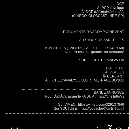
DCP
Â· DCP physique
Â· DCP dÃ©matÃ©rialisÃ©
(CINEGO, GLOBCAST, INDE-CP)
.........................................................................................................................
DOCUMENTS D'ACCOMPAGNEMENT
AU STOCK DS SARCELLES
Â· AFFICHES (120 x 160), AFFICHETTES (40 x 60)
Â· DEPLIANTS - gratuits sur demande
SUR LE SITE DE MALAVIDA
Â· AFFICHE
Â· VISUELS
Â· DEPLIANT
Â· FICHE D'ANALYSE COURT METRAGE BONUS
.........................................................................................................................
BANDE ANNONCE
Pour tÃ©lÃ©charger le FA DCP : https://urlz.fr/9oVs
Sur VIMEO : https://vimeo.com/329137846
Sur YOUTUBE : https://youtu.be/XomBlTLquII