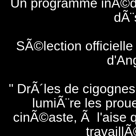
Un programme inÃ©dit
dÃ¨
SÃ©lection officielle
d'An
" DrÃ´les de cigognes
lumiÃ¨re les prou
cinÃ©aste, Ã l'aise 
travaillÃ