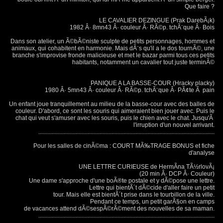
Que faire ?
LE CAVALIER DEZINGUE (Prak DarebÃ¡k)
1982 Â· 8mn43 Â· couleur Â· RÃ©p. tchÃ¨que Â· Bois
Dans son atelier, un Ã©bÃ©niste sculpte de petits personnages, hommes et
animaux, qui cohabitent en harmonie. Mais dÃ¨s qu'il a le dos tournÃ©, une
branche s'improvise fronde malicieuse et met le bazar parmi tous ces petits
habitants, notamment un cavalier tout juste terminÃ©
PANIQUE A LA BASSE-COUR (Hracky placky)
1980 Â· 5mn43 Â· couleur Â· RÃ©p. tchÃ¨que Â· PÃ¢te Ã pain
Un enfant joue tranquillement au milieu de la basse-cour avec des balles de
couleur. D'abord, ce sont les souris qui aimeraient bien jouer avec. Puis le
chat qui veut s'amuser avec les souris, puis le chien avec le chat. Jusqu'Ã
l'irruption d'un nouvel arrivant.
......................................................................................................................
Pour les salles de cinÃ©ma : COURT MÃ‰TRAGE BONUS et fiche
d'analyse
UNE LETTRE CURIEUSE de HermÃ­na TÃ½rlovÃ¡
(20 min Â· DCP Â· Couleur)
Une dame s'approche d'une boÃ®te postale et y dÃ©pose une lettre.
Lettre qui bientÃ´t dÃ©cide d'aller faire un petit
tour. Mais elle est bientÃ´t prise dans le tourbillon de la ville.
Pendant ce temps, un petit garÃ§on en camps
de vacances attend dÃ©sespÃ©rÃ©ment des nouvelles de sa maman.
......................................................................................................................