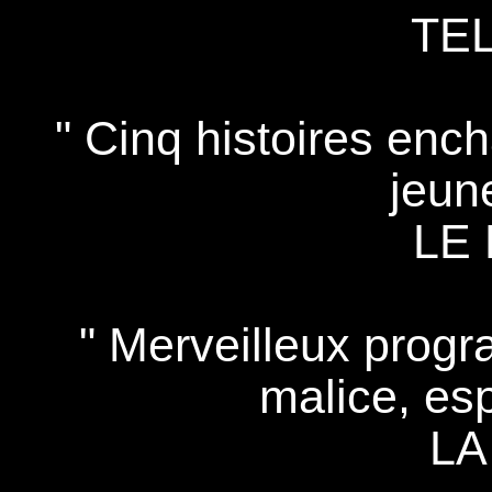
TE
" Cinq histoires ench
jeune
LE
" Merveilleux progr
malice, esp
LA