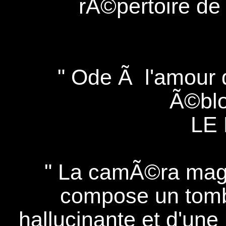
rÃ©pertoire d
" Ode Ã l'amour
Ã©blo
LE
" La camÃ©ra magi
compose un tomb
hallucinante et d'un