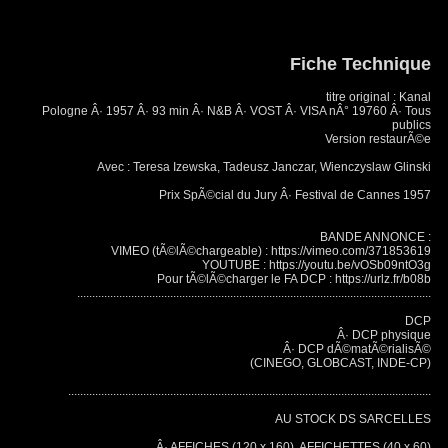
Fiche Technique
titre original : Kanal
Pologne Â· 1957 Â· 93 min Â· N&B Â· VOST Â· VISA nÂ° 19760 Â· Tous
publics
Version restaurÃ©e
Avec : Teresa Izewska, Tadeusz Janczar, Wienczyslaw Glinski
Prix SpÃ©cial du Jury Â· Festival de Cannes 1957
BANDE ANNONCE :
VIMEO (tÃ©lÃ©chargeable) : https://vimeo.com/371853619
YOUTUBE : https://youtu.be/vOSb09ntO3g
Pour tÃ©lÃ©charger le FA DCP : https://urlz.fr/b08b
......................................................................................................................
DCP
Â· DCP physique
Â· DCP dÃ©matÃ©rialisÃ©
(CINEGO, GLOBCAST, INDE-CP)
.........................................................................................................................
AU STOCK DS SARCELLES
Â· AFFICHES (120 x 160), AFFICHETTES (40 x 60)