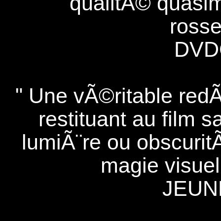
qualitÃ© quasi
rosse
DVD
" Une vÃ©ritable redÃ
restituant au film 
lumiÃ¨re ou obscurit
magie visuel
JEUN