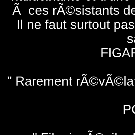
Ã ces rÃ©sistants de
Il ne faut surtout p
s
FIGA
" Rarement rÃ©vÃ©lati
P