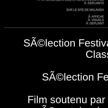
Â· DEPLIANTS
SUR LE SITE DE MALAVIDA
Â· AFFICHE
Â· VISUELS
Â· DEPLIANT
SÃ©lection Festi
Clas
SÃ©lection Fe
Film soutenu par 