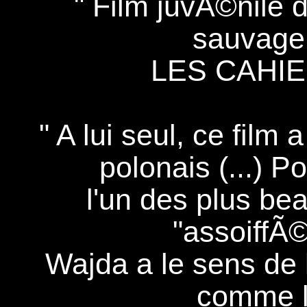
" Film juvÃ©nile 
sauvage
LES CAHI
" A lui seul, ce fil
polonais (...) P
l'un des plus b
"assoiffÃ©
Wajda a le sens de l
comme l