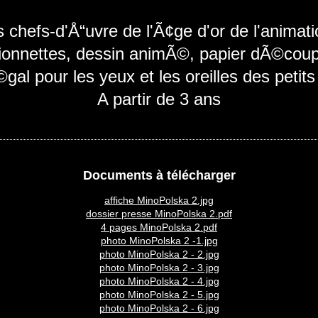
s chefs-d'Å“uvre de l'Ã¢ge d'or de l'animati
ionnettes, dessin animÃ©, papier dÃ©cou
al pour les yeux et les oreilles des petits
A partir de 3 ans
Documents à télécharger
affiche MinoPolska 2.jpg
dossier presse MinoPolska 2.pdf
4 pages MinoPolska 2.pdf
photo MinoPolska 2 -1.jpg
photo MinoPolska 2 - 2.jpg
photo MinoPolska 2 - 3.jpg
photo MinoPolska 2 - 4.jpg
photo MinoPolska 2 - 5.jpg
photo MinoPolska 2 - 6.jpg