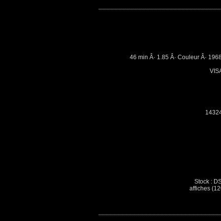
46 min Â· 1.85 Â· Couleur Â· 196
VIS
1432
Stock : DS
affiches (12