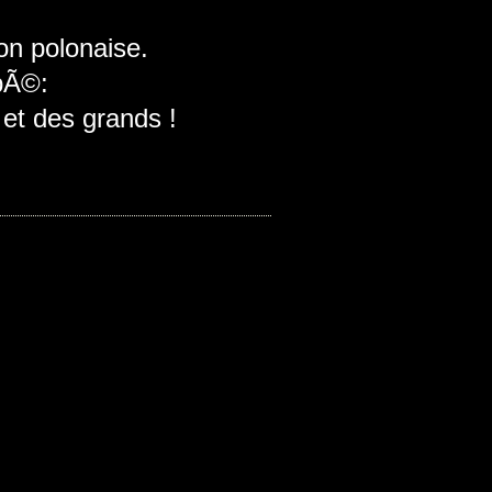
on polonaise.
pÃ©:
 et des grands !