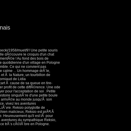
nais
ecki/1958/muet/9'/ Une petite souris
le dÃ©couvre le croquis d'un chat
mentÃ©e ! Au fond des bois de
 quotidienne d'un village en Pologne
mble. Ce qui ne convient pas
e calme ... Un hommage drÃ´le,
et Ã la Nature, un tourbillon de
corniaud de Lidia
art Ã cause de sa queue en tire-
er profit de cette diffÃ©rence. Une ode
er pour l'acceptation de soi . Petite
stoire singuliÃ¨re d'une petite boule
son arrivÃ©e au monde jusqu'Ã son
ice, vivez les aventures
Ã¨vre. Reksio polyglotte de
hien malicieux, Reksio est prÃªt Ã
e. Heureusement qu'il est lÃ pour
s aventures du sympathique Reksio,
e trÃ¨s cÃ©lÃ¨bre en Pologne.