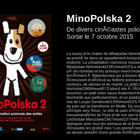
MinoPolska 2
De divers cinÃ©astes polo
Sortie le 7 octobre 2015
La souris et le chaton de Wladyslaw Nehreb
se promÃ¨ne dans un appartement lorsqu'el
endormi. La cohabitation s'annonce mouve
Wladyslaw Nehrebecki/1961/muet/10'/La vie
oÃ¹ les hommes et les animaux vivent ense
forcÃ©ment Ã Walentynowa qui a besoin d
Ã©mouvant et dÃ©licat au folklore polonais 
couleurs, de danses et de chants. Le petit 
Hornicka/1969/muet/6'/ D'abord mis Ã l'Ã©c
bouchon, un petit chien saura finalement tir
touchante aux particularismes, et un plaidoy
mie de Lucjan Dembinski/1959/muet/10'/L'hi
de pain qui se transforme en fillette. De 
pÃ©riple vers Torun;, la ville du pain d'Ã©p
mouvementÃ©es de Pyza et de son ami le Li
Lechoslaw Marszalek/1967/muet/10'/ Petit c
dialoguer avec tous les animaux de la ferm
rÃ©soudre les problÃ¨mes ! Les premiÃ¨re
un dessin animÃ© d'une grande Ã©lÃ©ganc