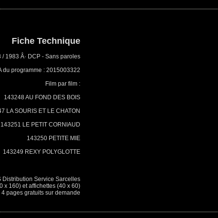
Fiche Technique
8 / 1983 Â· DCP - Sans paroles
A du programme : 2015003322
Film par film :
143248 AU FOND DES BOIS
47 LA SOURIS ET LE CHATON
143251 LE PETIT CORNIAUD
143250 PETITE MIE
143249 REXY POLYGLOTTE
 Distribution Service Sarcelles
0 x 160) et affichettes (40 x 60)
4 pages gratuits sur demande