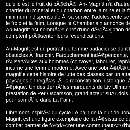
qu'elle est le fruit du pÃ©chÃ©, An- Magritt n'a d'aut
charrier du minerai et du charbon entre la mine et la 
minimum indispensable Ã sa survie, l'adolescente se 
le froid et la faim. Lorsque le Chamberlain annonce de
An-Magritt est nommÃ©e chef d'une dÃ©lÃ©gation de t
comptent prÃ©senter leurs revendications.
An-Magritt est un portrait de femme audacieuse dont 
obstacles Ã franchir. Farouchement indÃ©pendante, s
rÃ©servÃ©es aux hommes (convoyer, labourer, reprÃ©
incarne une femme moderne. Avec une sobriÃ©tÃ© to
magnifie cette histoire de lutte des classes par un a
paysages enneigÃ©s, Ã la reconstitution historique, 
Ã©pique. Un des 1er rÃ´les marquants de Liv Ullman
prestation de Per Oscarsson, grand acteur suÃ©doi
pour son rÃ´le dans La Faim.
Librement inspirÃ© du cycle Le pain de la nuit de Joh
Magritt est une figure exemplaire de la rÃ©sistance 
combat permet de fÃ©dÃ©rer une communautÃ© d'hom