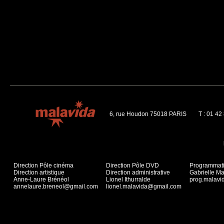
6, rue Houdon 75018 PARIS
T : 01 42
Direction Pôle cinéma
Direction Pôle DVD
Programmat
Direction artistique
Direction administrative
Gabrielle Ma
Anne-Laure Brénéol
Lionel Ithurralde
prog.malav
annelaure.breneol@gmail.com
lionel.malavida@gmail.com