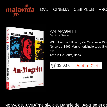
DVD
CINEMA
CuBI KLUB
PR
AN-MAGRITT
By : Arne Skouen
With : Avec Liv Ullmann, Per Oscarsson, Wo
NorvÃ¨ge, 1969, Version originale sous-titrÃ
min
zone 2, Couleurs, Mono
13.00 €
NorvÃ¨ge, XVIIÃ¨me siÃ¨cle. Bannie de l'Ã©glise et 