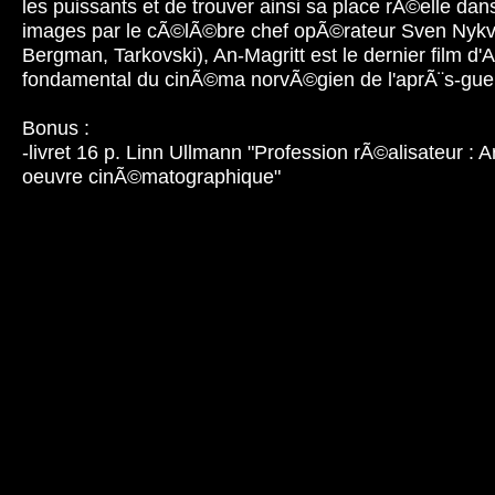
les puissants et de trouver ainsi sa place rÃ©elle da
images par le cÃ©lÃ©bre chef opÃ©rateur Sven Nykvi
Bergman, Tarkovski), An-Magritt est le dernier film d
fondamental du cinÃ©ma norvÃ©gien de l'aprÃ¨s-gue
Bonus :
-livret 16 p. Linn Ullmann "Profession rÃ©alisateur :
oeuvre cinÃ©matographique"